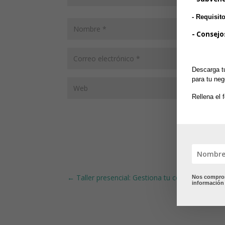
- Requisit
- Consejo
Descarga tu
para tu neg
Rellena el 
←
Taller presencial: Gestiona tu contabilidad co
Nos comprome
información