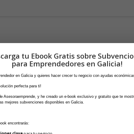
carga tu Ebook Gratis sobre Subvenci
para Emprendedores en Galicia!
endedor en Galicia y quieres hacer crecer tu negocio con ayudas económica
olución perfecta para ti! 
á publicada.
Los campos obligatorios están marcados con
*
e Asesoraemprende, y he creado un e-book exclusivo y gratuito que te mostr
as mejores subvenciones disponibles en Galicia.
book encontrarás:
iones clave
 para tu negocio