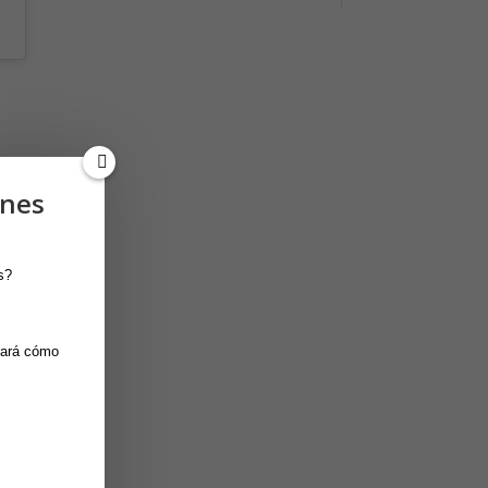
ones
s?
ará cómo 