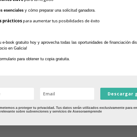
os esenciales
 y cómo preparar una solicitud ganadora.
s prácticos
 para aumentar tus posibilidades de éxito
 e-book gratuito hoy y aprovecha todas las oportunidades de financiación dis
ocio en Galicia! 
formulario para obtener tu copia gratuita.
ENVIAR COMENTARI
Descargar g
n "Estimasol"
Taller: el Certificado Digita
temos a proteger tu privacidad. Tus datos serán utilizados exclusivamente para en
 relevante sobre subvenciones y servicios de Asesoraemprende