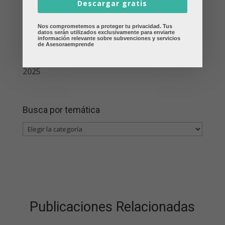
Descargar gratis
Nueva deducción en Galicia por material
escolar en la Renta 2025
Nos comprometemos a proteger tu privacidad. Tus
datos serán utilizados exclusivamente para enviarte
información relevante sobre subvenciones y servicios
Deducciones autonómicas en Galicia que
de Asesoraemprende
muchos contribuyentes olvidan en la Renta
2025
Busca por temática
Busca
por
temática
Publicaciones Relacionadas