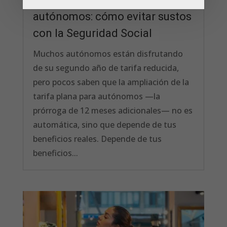
autónomos: cómo evitar sustos
con la Seguridad Social
Muchos autónomos están disfrutando
de su segundo año de tarifa reducida,
pero pocos saben que la ampliación de la
tarifa plana para autónomos —la
prórroga de 12 meses adicionales— no es
automática, sino que depende de tus
beneficios reales. Depende de tus
beneficios...