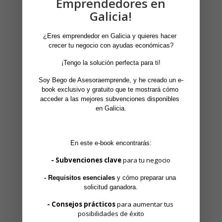
Emprendedores en
Subvenciones para Contratación de Jóvenes en
Galicia!
Galicia 2026-primera experiencia profesional
¿Eres emprendedor en Galicia y quieres hacer 
¿Puedo incluir a mis padres o abuelos en la
crecer tu negocio con ayudas económicas?
declaración de la renta? Requisitos del mínimo
 ¡Tengo la solución perfecta para ti! 
por ascendientes en 2025
Soy Bego de Asesoraemprende, y he creado un e-
Nueva deducción en Galicia por material
book exclusivo y gratuito que te mostrará cómo 
escolar en la Renta 2025
acceder a las mejores subvenciones disponibles 
en Galicia.
Deducciones autonómicas en Galicia que
muchos contribuyentes olvidan en la Renta
2025
En este e-book encontrarás:
- Subvenciones clave
 para tu negocio
- Requisitos esenciales
 y cómo preparar una 
Busca por temática
solicitud ganadora.
Busca
- Consejos prácticos
 para aumentar tus 
por
posibilidades de éxito