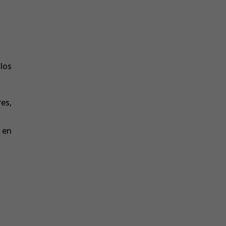
.
 los
res,
o en