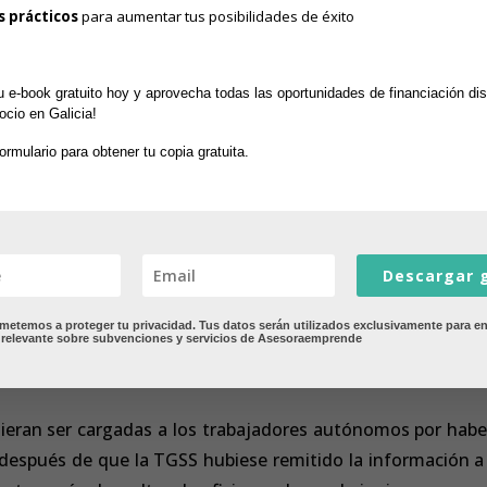
s prácticos
 para aumentar tus posibilidades de éxito
 e-book gratuito hoy y aprovecha todas las oportunidades de financiación dis
ocio en Galicia! 
formulario para obtener tu copia gratuita.
 de autónomos de abril aunque tengas reconoc
Descargar g
gas que pagar.
omprendidos entre el 14 y el 31 de marzo, de los trabajado
temos a proteger tu privacidad. Tus datos serán utilizados exclusivamente para en
 relevante sobre subvenciones y servicios de Asesoraemprende
 prestación por cese en la actividad, serán devueltas en
ieran ser cargadas a los trabajadores autónomos por habe
 después de que la TGSS hubiese remitido la información a 