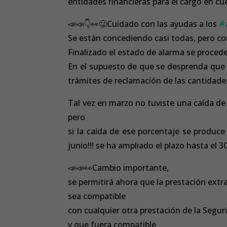
entidades financieras para el cargo en cu
📣
📣
👇
👀
😛
Cuidado con las ayudas a los
#
Se están concediendo casi todas, pero com
Finalizado el estado de alarma se procede
En el supuesto de que se desprenda que el
trámites de reclamación de las cantidade
Tal vez en marzo no tuviste una caída de 
pero
si la caída de ese porcentaje se produce 
junio!!! se ha ampliado el plazo hasta el 3
📣
📣
👀
Cambio importante,
se permitirá ahora que la prestación ext
sea compatible
con cualquier otra prestación de la Segur
y que fuera compatible