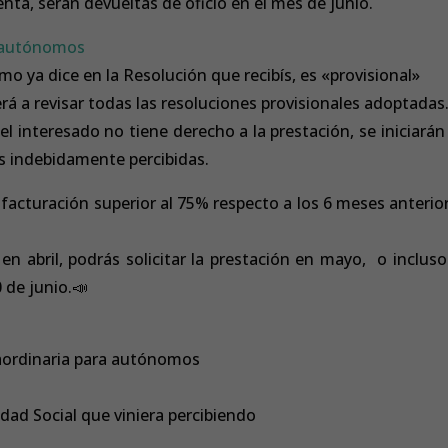
enta, serán devueltas de oficio en el mes de junio.
autónomos
o ya dice en la Resolución que recibís, es «provisional»
rá a revisar todas las resoluciones provisionales adoptadas
 interesado no tiene derecho a la prestación, se iniciarán
s indebidamente percibidas.
facturación superior al 75% respecto a los 6 meses anterio
en abril, podrás solicitar la prestación en mayo, o inclus
0 de junio.
📣
raordinaria para autónomos
idad Social que viniera percibiendo