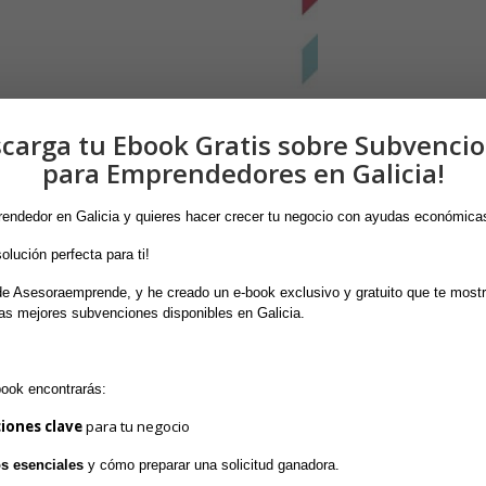
carga tu Ebook Gratis sobre Subvenci
para Emprendedores en Galicia!
in necesidad de que lo reclames, lo harán en la segunda
endedor en Galicia y quieres hacer crecer tu negocio con ayudas económica
olución perfecta para ti! 
e Asesoraemprende, y he creado un e-book exclusivo y gratuito que te mostr
as mejores subvenciones disponibles en Galicia.
book encontrarás:
iones clave
 para tu negocio
os esenciales
 y cómo preparar una solicitud ganadora.