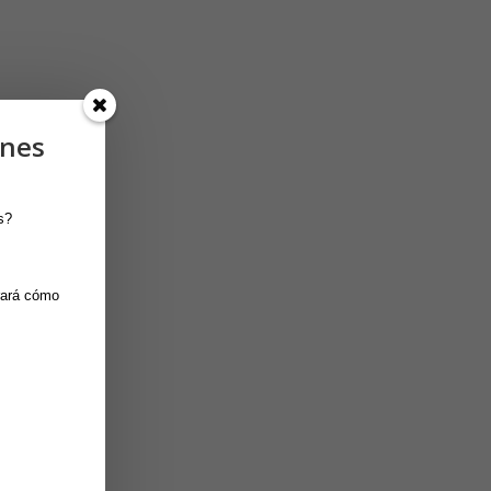
ones
s?
ará cómo 