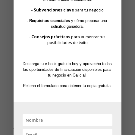
Entre otras habituales,
- Subvenciones clave
 para tu negocio
- Requisitos esenciales
 y cómo preparar una 
Comprometerse al mantenimiento de la
solicitud ganadora.
actividad económica durante todo el año 2021.
- Consejos prácticos
 para aumentar tus 
posibilidades de éxito
PRESCO EMPLEO 2021: AYUDA A LA
CONTRATACIÓN
Descarga tu e-book gratuito hoy y aprovecha todas 
Se considera subvencionable el 100 por 100 de
las oportunidades de financiación disponibles para 
los gastos (sueldo y cotización a la seguridad
tu negocio en Galicia! 
social )por la contratación
nueva
de
Rellena el formulario para obtener tu copia gratuita.
personal efectuada desde
enero hasta
agosto de 2021
, sea como contratación
indefinida o temporal con una duración
mínima de un año. Los contratos deben ser a
jornada completa. (no se aceptan los contratos
para la formación)