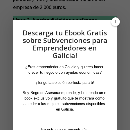
empresa de 2.000 euros.
Línea 3, Ayudas dirigidas a sufragar
alquileres de
Descarga tu Ebook Gratis
locales comerciales, de hostelería o del
sobre Subvenciones para
sector servicios
Emprendedores en
Galicia!
Son subvencionables los gastos en alquiler de
locales comerciales, de hostelería o del sector
¿Eres emprendedor en Galicia y quieres hacer 
servicios afectos exclusivamente a una
crecer tu negocio con ayudas económicas?
actividad económica y que se encuentren
 ¡Tengo la solución perfecta para ti! 
ubicados en el término municipal de A Coruña,
Soy Bego de Asesoraemprende, y he creado un e-
entre los meses de enero a agosto de 2021.
book exclusivo y gratuito que te mostrará cómo 
acceder a las mejores subvenciones disponibles 
Se subvencionará con 2.00,00 € por persona
en Galicia.
beneficiaria.
OBLIGACIONES:
En este e-book encontrarás: